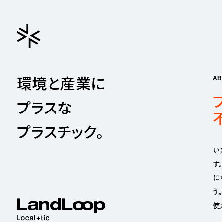
環境と産業に
AB
プラスな
プラスチック。
い
す
に
う
LandLoop
使
Local + tic